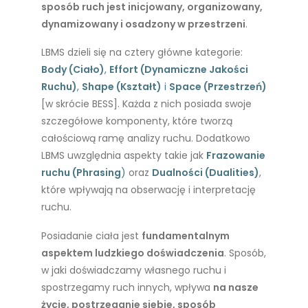
sposób ruch jest inicjowany, organizowany,
dynamizowany i osadzony w przestrzeni
.
LBMS dzieli się na cztery główne kategorie:
Body (Ciało)
,
Effort (Dynamiczne Jakości
Ruchu)
,
Shape (Kształt)
i
Space (Przestrzeń)
[w skrócie BESS]. Każda z nich posiada swoje
szczegółowe komponenty, które tworzą
całościową ramę analizy ruchu. Dodatkowo
LBMS uwzględnia aspekty takie jak
Frazowanie
ruchu (Phrasing
)
oraz
Dualności (Dualities)
,
które wpływają na obserwację i interpretację
ruchu.
Posiadanie ciała jest
fundamentalnym
aspektem ludzkiego doświadczenia
. Sposób,
w jaki doświadczamy własnego ruchu i
spostrzegamy ruch innych, wpływa
na nasze
życie, postrzeganie siebie, sposób