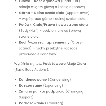
Głowa – Kość ogonowa
(Head-Tail) –
relacja między głową a kością ogonową,
Górna – Dolna część ciała
(Upper-Lower)
– współpraca górnej i dolnej części ciała,
Połówki Ciała/Prawa i lewa strona ciała
(Body-Half) – podział na lewą i prawą
stronę ciała,
Ruch/wzorzec naprzemienny
(Cross-
Lateral) – ruchy przekątne, łączące
przeciwległe kończyny.
Wyróżnia się tzw.
Podstawowe Akcje Ciała
(Basic Body Actions):
Kondensowanie
(Condensing)
Rozszerzanie
(Expanding)
Zmiana punktu podparcia
(Changing
Support)
Podróżowanie
(Traveling)