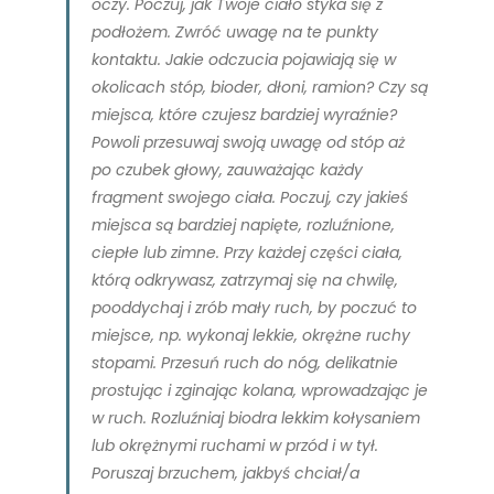
oczy. Poczuj, jak Twoje ciało styka się z
podłożem. Zwróć uwagę na te punkty
kontaktu. Jakie odczucia pojawiają się w
okolicach stóp, bioder, dłoni, ramion? Czy są
miejsca, które czujesz bardziej wyraźnie?
Powoli przesuwaj swoją uwagę od stóp aż
po czubek głowy, zauważając każdy
fragment swojego ciała. Poczuj, czy jakieś
miejsca są bardziej napięte, rozluźnione,
ciepłe lub zimne. Przy każdej części ciała,
którą odkrywasz, zatrzymaj się na chwilę,
pooddychaj i zrób mały ruch, by poczuć to
miejsce, np. wykonaj lekkie, okrężne ruchy
stopami. Przesuń ruch do nóg, delikatnie
prostując i zginając kolana, wprowadzając je
w ruch. Rozluźniaj biodra lekkim kołysaniem
lub okrężnymi ruchami w przód i w tył.
Poruszaj brzuchem, jakbyś chciał/a