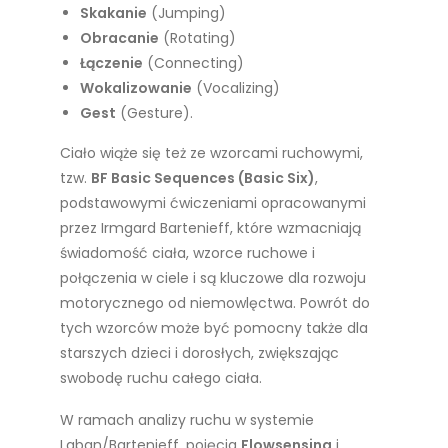
Skakanie
(Jumping)
Obracanie
(Rotating)
Łączenie
(Connecting)
Wokalizowanie
(Vocalizing)
Gest
(Gesture).
Ciało wiąże się też ze wzorcami ruchowymi,
tzw.
BF Basic Sequences (Basic Six)
,
podstawowymi ćwiczeniami opracowanymi
przez Irmgard Bartenieff, które wzmacniają
świadomość ciała, wzorce ruchowe i
połączenia w ciele i są kluczowe dla rozwoju
motorycznego od niemowlęctwa. Powrót do
tych wzorców może być pomocny także dla
starszych dzieci i dorosłych, zwiększając
swobodę ruchu całego ciała.
W ramach analizy ruchu w systemie
Laban/Bartenieff, pojęcia
Flowsensing
i