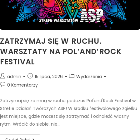
ZATRZYMAJ SIĘ W RUCHU.
WARSZTATY NA POL’AND’ROCK
FESTIVAL
admin
15 lipca, 2026
Wydarzenia
0 Komentarzy
Zatrzymaj się ze mną w ruchu podczas Pol'and'Rock Festival w
Strefie Działań Twórczych ASP! W środku festiwalowego zgiełku
jest miejsce, gdzie możesz się zatrzymać i odnaleźć własny
rytm. Wrócić do siebie, nie…
Czytaj Dalej